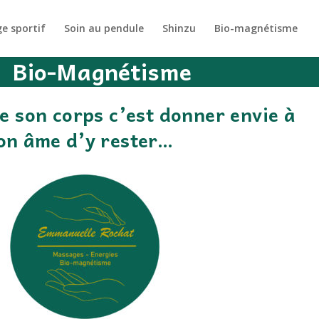
e sportif
Soin au pendule
Shinzu
Bio-magnétisme
 Bio-Magnétisme
e son corps c’est donner envie à
on âme d’y rester…